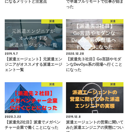
になるメリットと注意点
で早速フルリモートで仕事が始ま
った
派遣
派遣
2019.9.7
2020.12.28
【派遣エージェント】元派遣エン
【派遣先３社目】Go言語やモダ
ジニアがオススメする派遣エージ
ンなDevOps系の現場へ行くこと
ェント一覧
になった
派遣
派遣
2020.3.22
2019.12.8
【派遣先2社目】派遣でメガベン
派遣エージェントの営業に聞いて
チャー企業で働くことになった
みた派遣エンジニアの実態につい