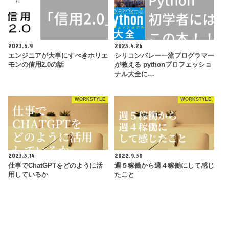
2023.5.9
2023.4.26
エンジニアが大事にすべきホリエ
シリコンバレー一流プログラマー
モンの信用2.0の話
が教える pythonプロフェッショ
ナル大全に…
WORKSTYLE
WORKSTYLE
2023.3.14
2022.9.30
仕事でChatGPTをどのように活
週５稼働から週４稼働にして感じ
用しているか
たこと