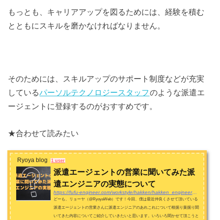
もっとも、キャリアアップを図るためには、経験を積む
とともにスキルを磨かなければなりません。
そのためには、スキルアップのサポート制度などが充実
している
パーソルテクノロジースタッフ
のような派遣エ
ージェントに登録するのがおすすめです。
★合わせて読みたい
Ryoya blog
1 user
派遣エージェントの営業に聞いてみた派
遣エンジニアの実態について
https://fufu-engineer.com/workstyle/hakken/hakken_engineer_interview/637/
どーも、リョーヤ（@RyoyaWeb）です！今回、僕は最近仲良くさせて頂いている
派遣エージェントの営業さんに派遣エンジニアのあれこれについて根掘り葉掘り聞
いてきた内容についてご紹介していきたいと思います。いろいろ聞かせて頂こうと