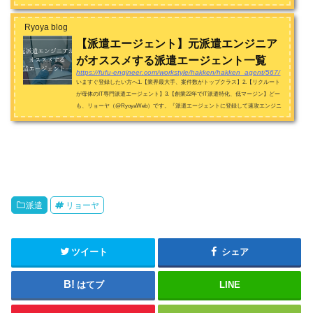
思います！はい、よろしくお願...
Ryoya blog
【派遣エージェント】元派遣エンジニア
がオススメする派遣エージェント一覧
https://fufu-engineer.com/workstyle/hakken/hakken_agent/567/
いますぐ登録したい方へ1.【業界最大手、案件数がトップクラス】2.【リクルート
が母体のIT専門派遣エージェント】3.【創業22年でIT派遣特化、低マージン】どー
も、リョーヤ（@RyoyaWeb）です。『派遣エージェントに登録して速攻エンジニ
アとしての実務を積んでいきた...
派遣
リョーヤ
ツイート
シェア
はてブ
LINE